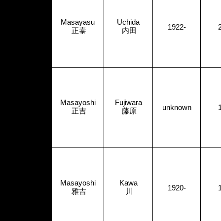
Masayasu
Uchida
1922-
正泰
内田
Masayoshi
Fujiwara
unknown
正吉
藤原
Masayoshi
Kawa
1920-
雅吉
川