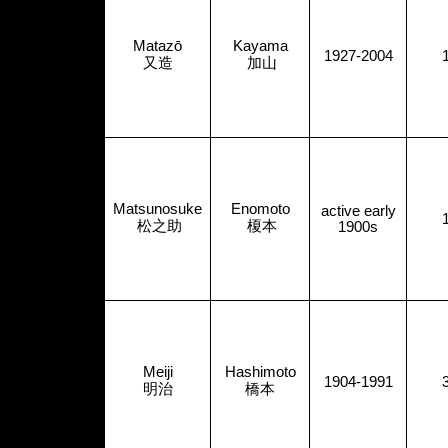
Matazō
Kayama
1927-2004
又造
加山
Matsunosuke
Enomoto
active early
松之助
榎本
1900s
Meiji
Hashimoto
1904-1991
明治
橋本