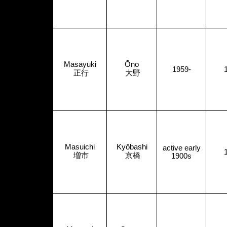
Masayuki
Ōno
1959-
正行
大野
Masuichi
Kyōbashi
active early
増市
京橋
1900s