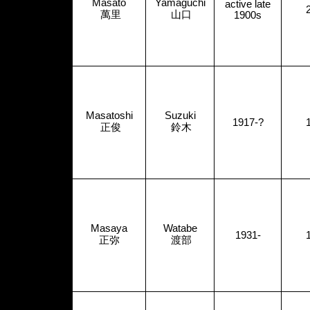
Masato
Yamaguchi
active late
萬里
山口
1900s
Masatoshi
Suzuki
1917-?
正俊
鈴木
Masaya
Watabe
1931-
正弥
渡部