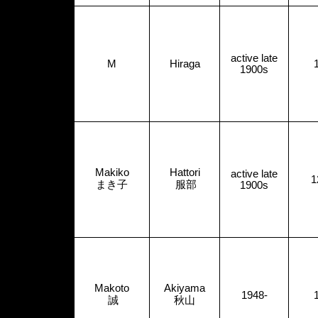
active late
M
Hiraga
1900s
Makiko
Hattori
active late
1
まき子
服部
1900s
Makoto
Akiyama
1948-
誠
秋山