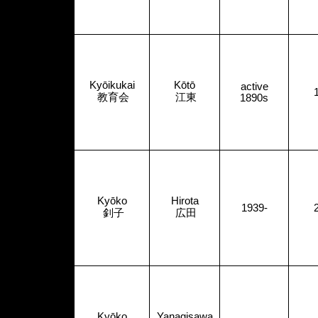
Kyōikukai
Kōtō
active
教育会
江東
1890s
Kyōko
Hirota
1939-
釗子
広田
Kyōko
Yanagisawa