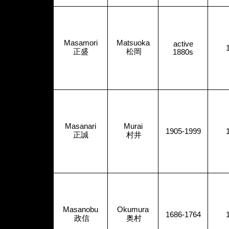
Masamori
Matsuoka
active
正盛
松岡
1880s
Masanari
Murai
1905-1999
正誠
村井
Masanobu
Okumura
1686-1764
政信
奥村