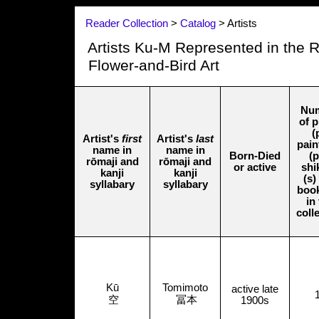
Reader Collection
>
Catalog
> Artists
Artists Ku-M Represented in the R
Flower-and-Bird Art
Nu
of p
(
Artist's
first
Artist's
last
pain
name in
name in
Born-Died
(p
rōmaji and
rōmaji and
or active
shi
kanji
kanji
(s)
syllabary
syllabary
book
in
coll
Kū
Tomimoto
active late
空
冨本
1900s