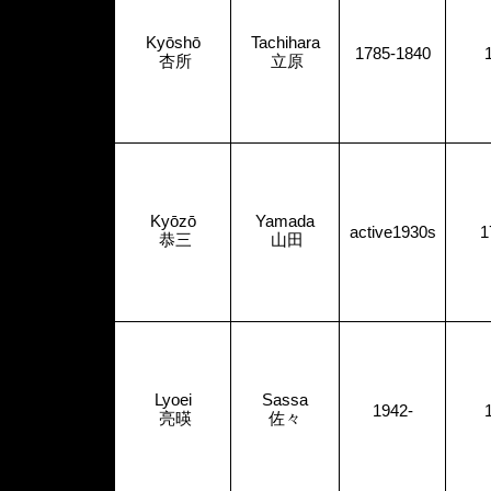
Kyōshō
Tachihara
1785-1840
杏所
立原
Kyōzō
Yamada
active1930s
1
恭三
山田
Lyoei
Sassa
1942-
亮暎
佐々