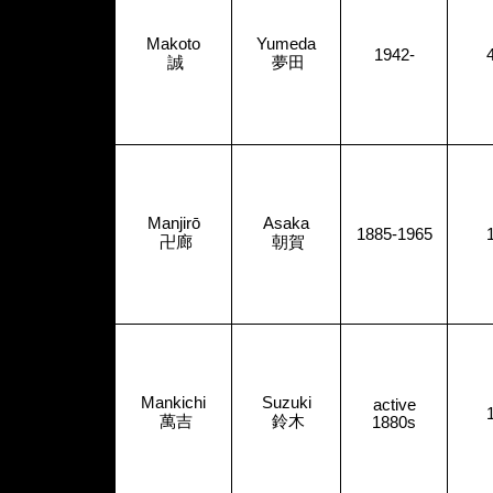
Makoto
Yumeda
1942-
誠
夢田
Manjirō
Asaka
1885-1965
卍廊
朝賀
Mankichi
Suzuki
active
萬吉
鈴木
1880s