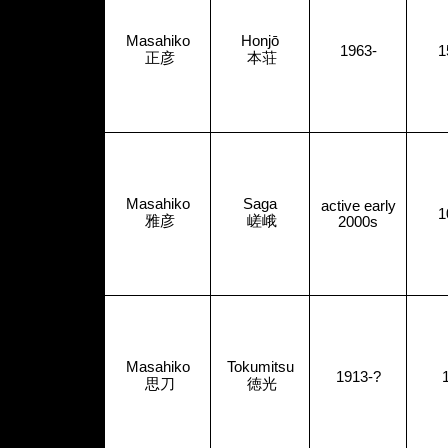
Masahiko
Honjō
1963-
1
正彦
本荘
Masahiko
Saga
active early
1
雅彦
嵯峨
2000s
Masahiko
Tokumitsu
1913-?
思刀
徳光