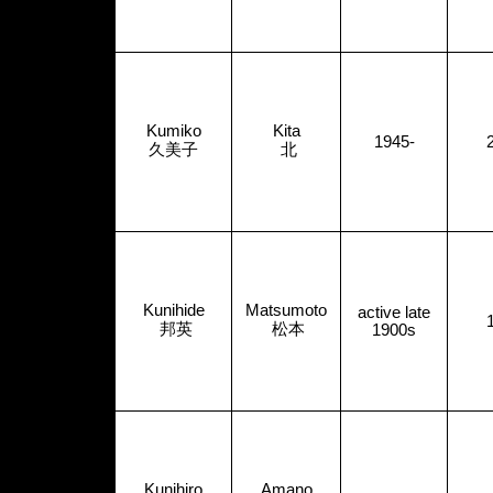
Kumiko
Kita
1945-
久美子
北
Kunihide
Matsumoto
active late
邦英
松本
1900s
Kunihiro
Amano