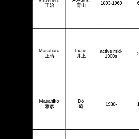
Masaharu
Aoyama
1893-1969
正治
青山
Masaharu
Inoue
active mid-
正晴
井上
1900s
Masahiko
Dō
1930-
雅彦
萄