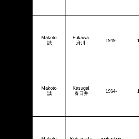
Makoto
Fukawa
1949-
誠
府川
Makoto
Kasugai
1964-
誠
春日井
Makoto
Kobayashi